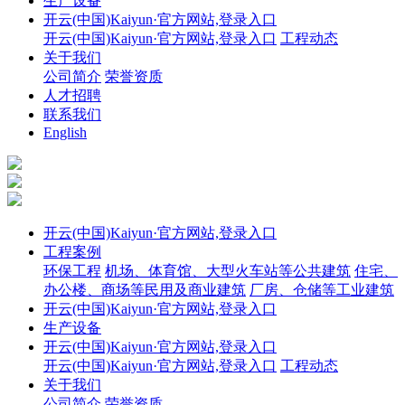
生产设备
开云(中国)Kaiyun·官方网站,登录入口
开云(中国)Kaiyun·官方网站,登录入口
工程动态
关于我们
公司简介
荣誉资质
人才招聘
联系我们
English
开云(中国)Kaiyun·官方网站,登录入口
工程案例
环保工程
机场、体育馆、大型火车站等公共建筑
住宅、
办公楼、商场等民用及商业建筑
厂房、仓储等工业建筑
开云(中国)Kaiyun·官方网站,登录入口
生产设备
开云(中国)Kaiyun·官方网站,登录入口
开云(中国)Kaiyun·官方网站,登录入口
工程动态
关于我们
公司简介
荣誉资质