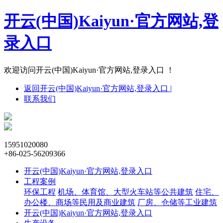
开云(中国)Kaiyun·官方网站,登
录入口
欢迎访问开云(中国)Kaiyun·官方网站,登录入口 ！
返回开云(中国)Kaiyun·官方网站,登录入口 |
联系我们
15951020080
+86-025-56209366
开云(中国)Kaiyun·官方网站,登录入口
工程案例
环保工程
机场、体育馆、大型火车站等公共建筑
住宅、
办公楼、商场等民用及商业建筑
厂房、仓储等工业建筑
开云(中国)Kaiyun·官方网站,登录入口