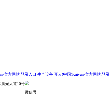
yun·官方网站,登录入口
生产设备
开云(中国)Kaiyun·官方网站,登
晨光大道10号
微信号