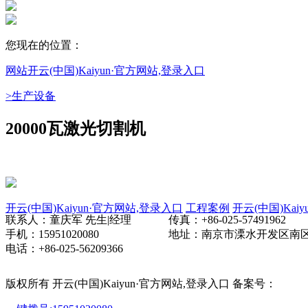
您现在的位置：
网站开云(中国)Kaiyun·官方网站,登录入口
>生产设备
20000瓦激光切割机
开云(中国)Kaiyun·官方网站,登录入口
工程案例
开云(中国)Kai
联系人：童庆军 先生|经理
传真：+86-025-57491962
手机：15951020080
地址：南京市溧水开发区南区
电话：+86-025-56209366
版权所有 开云(中国)Kaiyun·官方网站,登录入口 备案号：