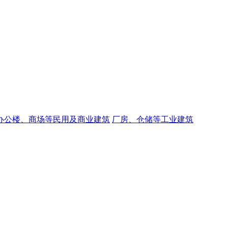
办公楼、商场等民用及商业建筑
厂房、仓储等工业建筑