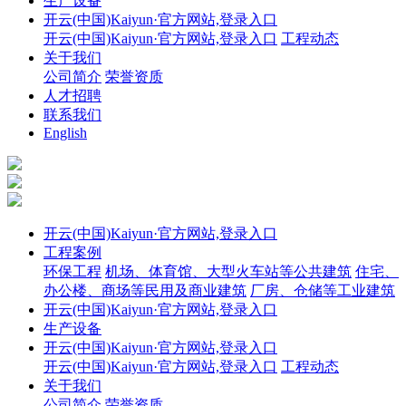
生产设备
开云(中国)Kaiyun·官方网站,登录入口
开云(中国)Kaiyun·官方网站,登录入口
工程动态
关于我们
公司简介
荣誉资质
人才招聘
联系我们
English
开云(中国)Kaiyun·官方网站,登录入口
工程案例
环保工程
机场、体育馆、大型火车站等公共建筑
住宅、
办公楼、商场等民用及商业建筑
厂房、仓储等工业建筑
开云(中国)Kaiyun·官方网站,登录入口
生产设备
开云(中国)Kaiyun·官方网站,登录入口
开云(中国)Kaiyun·官方网站,登录入口
工程动态
关于我们
公司简介
荣誉资质