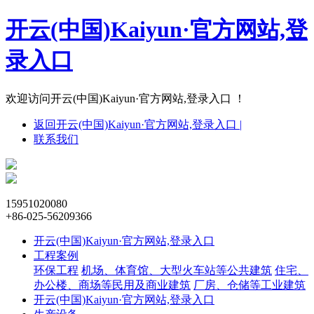
开云(中国)Kaiyun·官方网站,登
录入口
欢迎访问开云(中国)Kaiyun·官方网站,登录入口 ！
返回开云(中国)Kaiyun·官方网站,登录入口 |
联系我们
15951020080
+86-025-56209366
开云(中国)Kaiyun·官方网站,登录入口
工程案例
环保工程
机场、体育馆、大型火车站等公共建筑
住宅、
办公楼、商场等民用及商业建筑
厂房、仓储等工业建筑
开云(中国)Kaiyun·官方网站,登录入口