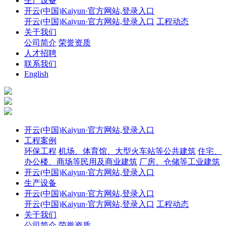
生产设备
开云(中国)Kaiyun·官方网站,登录入口
开云(中国)Kaiyun·官方网站,登录入口
工程动态
关于我们
公司简介
荣誉资质
人才招聘
联系我们
English
开云(中国)Kaiyun·官方网站,登录入口
工程案例
环保工程
机场、体育馆、大型火车站等公共建筑
住宅、
办公楼、商场等民用及商业建筑
厂房、仓储等工业建筑
开云(中国)Kaiyun·官方网站,登录入口
生产设备
开云(中国)Kaiyun·官方网站,登录入口
开云(中国)Kaiyun·官方网站,登录入口
工程动态
关于我们
公司简介
荣誉资质